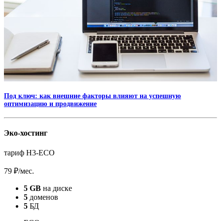
Под ключ: как внешние факторы влияют на успешную
оптимизацию и продвижение
Эко-хостинг
тариф H3-ECO
79 ₽
/мес.
5 GB
на диске
5
доменов
5
БД