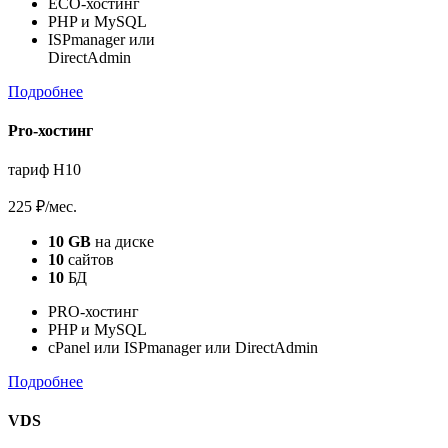
ECO-хостинг
PHP и MySQL
ISPmanager или
DirectAdmin
Подробнее
Pro-хостинг
тариф H10
225 ₽
/мес.
10 GB
на диске
10
сайтов
10
БД
PRO-хостинг
PHP и MySQL
cPanel или ISPmanager или DirectAdmin
Подробнее
VDS